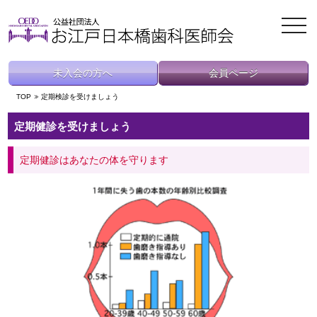
toggl
navig
未入会の方へ
会員ページ
TOP
定期検診を受けましょう
定期健診を受けましょう
定期健診はあなたの体を守ります