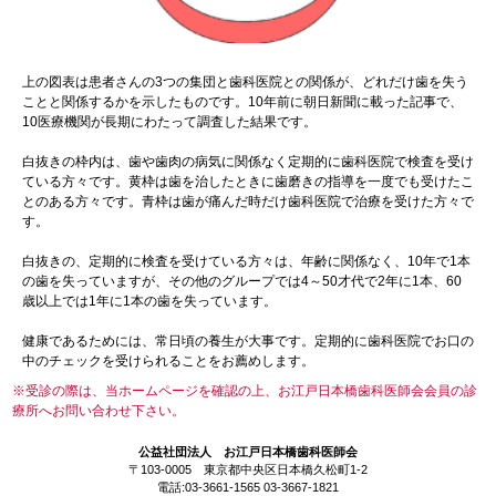
上の図表は患者さんの3つの集団と歯科医院との関係が、どれだけ歯を失う
ことと関係するかを示したものです。10年前に朝日新聞に載った記事で、
10医療機関が長期にわたって調査した結果です。
白抜きの枠内は、歯や歯肉の病気に関係なく定期的に歯科医院で検査を受け
ている方々です。黄枠は歯を治したときに歯磨きの指導を一度でも受けたこ
とのある方々です。青枠は歯が痛んだ時だけ歯科医院で治療を受けた方々で
す。
白抜きの、定期的に検査を受けている方々は、年齢に関係なく、10年で1本
の歯を失っていますが、その他のグループでは4～50才代で2年に1本、60
歳以上では1年に1本の歯を失っています。
健康であるためには、常日頃の養生が大事です。定期的に歯科医院でお口の
中のチェックを受けられることをお薦めします。
※受診の際は、当ホームページを確認の上、お江戸日本橋歯科医師会会員の診
療所へお問い合わせ下さい。
公益社団法人 お江戸日本橋歯科医師会
〒103-0005 東京都中央区日本橋久松町1-2
電話:03-3661-1565 03-3667-1821