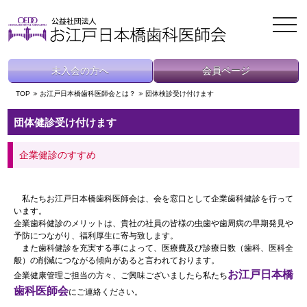
toggl
navig
未入会の方へ
会員ページ
TOP
お江戸日本橋歯科医師会とは？
団体検診受け付けます
団体健診受け付けます
企業健診のすすめ
私たちお江戸日本橋歯科医師会は、会を窓口として企業歯科健診を行って
います。
企業歯科健診のメリットは、貴社の社員の皆様の虫歯や歯周病の早期発見や
予防につながり、福利厚生に寄与致します。
また歯科健診を充実する事によって、医療費及び診療日数（歯科、医科全
般）の削減につながる傾向があると言われております。
お江戸日本橋
企業健康管理ご担当の方々、ご興味ございましたら私たち
歯科医師会
にご連絡ください。