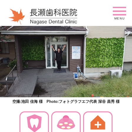
se
MENU
空撮:池田 佳海 様 Photo:フォトグラフエフ代表 深谷 昌秀 様